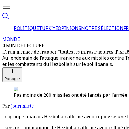
POLITIQUE
TÜRKİYE
OPINIONS
NOTRE SÉLECTION
F
MONDE
4 MIN DE LECTURE
L’Iran menace de frapper “toutes les infrastructures d’Isr
Au lendemain de l’attaque iranienne aux missiles contre Tel
et les combattants du Hezbollah sur le sol libanais.
Partager
Pas moins de 200 missiles ont été lancés par l’armée 
Par
Journaliste
Le groupe libanais Hezbollah affirme avoir repoussé une for
Dans un communiqué, le Hezbollah affirme avoir infligé des p