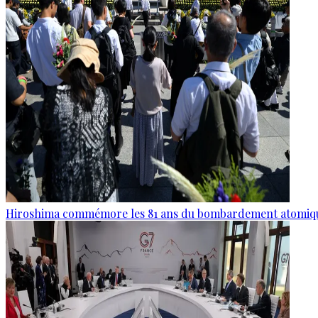
Hiroshima commémore les 81 ans du bombardement atomiq