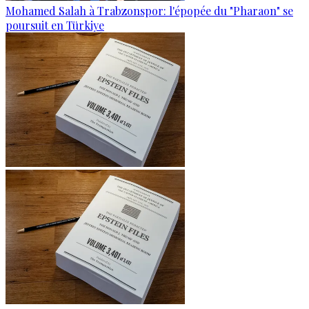
Mohamed Salah à Trabzonspor: l'épopée du "Pharaon" se
poursuit en Türkiye