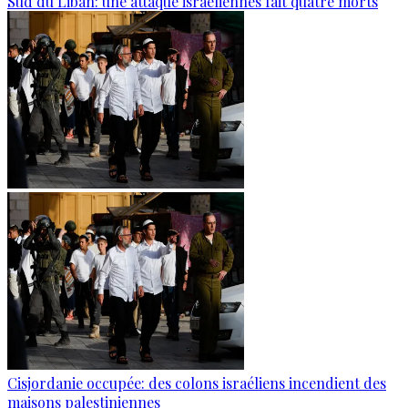
Sud du Liban: une attaque israéliennes fait quatre morts
Cisjordanie occupée: des colons israéliens incendient des
maisons palestiniennes