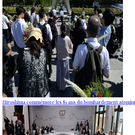
Hiroshima commémore les 81 ans du bombardement atomiq