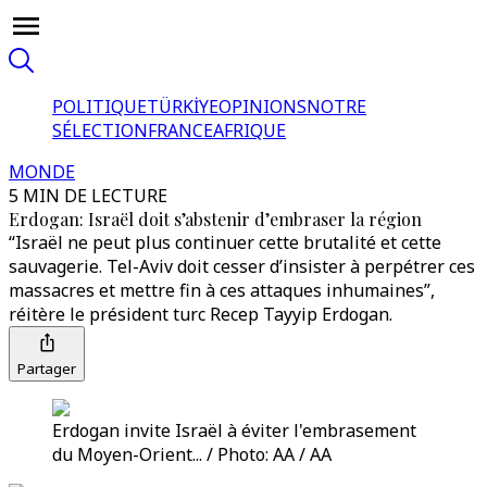
POLITIQUE
TÜRKİYE
OPINIONS
NOTRE
SÉLECTION
FRANCE
AFRIQUE
MONDE
5 MIN DE LECTURE
Erdogan: Israël doit s’abstenir d’embraser la région
“Israël ne peut plus continuer cette brutalité et cette
sauvagerie. Tel-Aviv doit cesser d’insister à perpétrer ces
massacres et mettre fin à ces attaques inhumaines”,
réitère le président turc Recep Tayyip Erdogan.
Partager
Erdogan invite Israël à éviter l'embrasement
du Moyen-Orient... / Photo: AA / AA