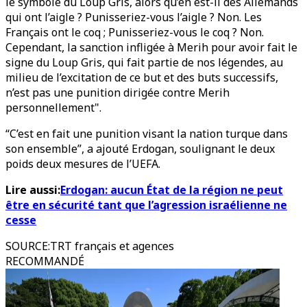
le symbole du Loup Gris, alors qu’en est-il des Allemands
qui ont l’aigle ? Punisseriez-vous l’aigle ? Non. Les
Français ont le coq ; Punisseriez-vous le coq ? Non.
Cependant, la sanction infligée à Merih pour avoir fait le
signe du Loup Gris, qui fait partie de nos légendes, au
milieu de l’excitation de ce but et des buts successifs,
n’est pas une punition dirigée contre Merih
personnellement".
“C’est en fait une punition visant la nation turque dans
son ensemble”, a ajouté Erdogan, soulignant le deux
poids deux mesures de l’UEFA.
Lire aussi:
Erdogan: aucun État de la région ne peut
être en sécurité tant que l’agression israélienne ne
cesse
SOURCE
:
TRT français et agences
RECOMMANDÉ