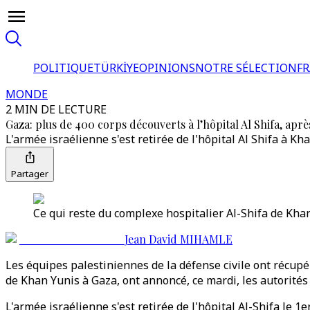
POLITIQUE
TÜRKİYE
OPINIONS
NOTRE SÉLECTION
F
MONDE
2 MIN DE LECTURE
Gaza: plus de 400 corps découverts à l’hôpital Al Shifa, après
L'armée israélienne s'est retirée de l'hôpital Al Shifa à Kh
Partager
Ce qui reste du complexe hospitalier Al-Shifa de Kha
Jean David MIHAMLE
Les équipes palestiniennes de la défense civile ont récupér
de Khan Yunis à Gaza, ont annoncé, ce mardi, les autorités 
L'armée israélienne s'est retirée de l'hôpital Al-Shifa le 