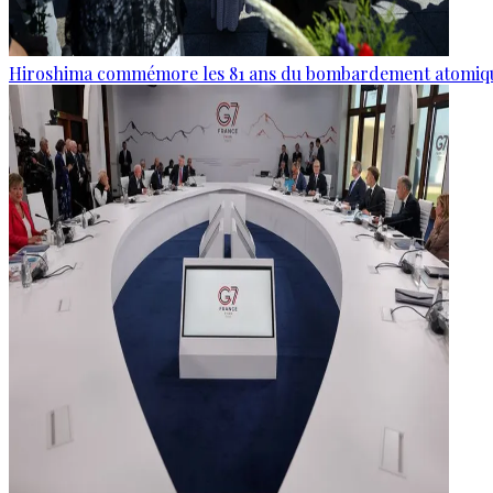
Hiroshima commémore les 81 ans du bombardement atomiq