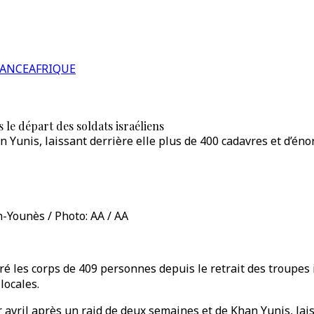
RANCE
AFRIQUE
 le départ des soldats israéliens
an Yunis, laissant derrière elle plus de 400 cadavres et d’én
n-Younès / Photo: AA / AA
é les corps de 409 personnes depuis le retrait des troupes i
locales.
1er avril après un raid de deux semaines et de Khan Yunis, lai