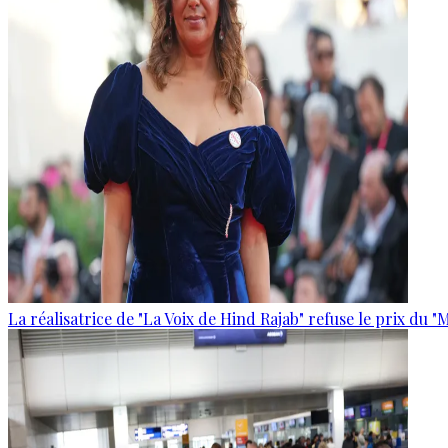
La réalisatrice de "La Voix de Hind Rajab" refuse le prix du "M