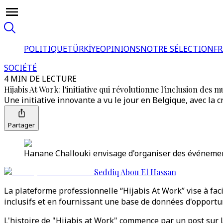
POLITIQUE
TÜRKİYE
OPINIONS
NOTRE SÉLECTION
F
SOCIÉTÉ
4 MIN DE LECTURE
Hijabis At Work: l'initiative qui révolutionne l'inclusion de
Une initiative innovante a vu le jour en Belgique, avec la 
Partager
Hanane Challouki envisage d'organiser des événement
Seddiq Abou El Hassan
La plateforme professionnelle “Hijabis At Work” vise à fa
inclusifs et en fournissant une base de données d'opportu
L'histoire de "Hijabis at Work" commence par un post sur L