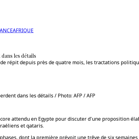
RANCE
AFRIQUE
 dans les détails
e répit depuis près de quatre mois, les tractations politiqu
perdent dans les détails / Photo: AFP / AFP
ncore attendu en Egypte pour discuter d'une proposition élab
raéliens et qataris.
phases, dont la première prévoit une trêve de six semaines 