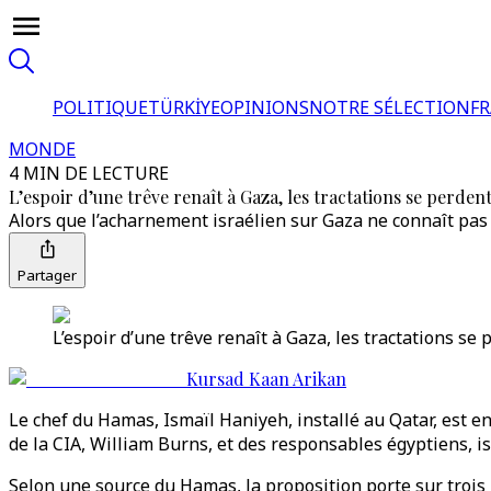
POLITIQUE
TÜRKİYE
OPINIONS
NOTRE SÉLECTION
F
MONDE
4 MIN DE LECTURE
L’espoir d’une trêve renaît à Gaza, les tractations se perdent
Alors que l’acharnement israélien sur Gaza ne connaît pas d
Partager
L’espoir d’une trêve renaît à Gaza, les tractations se 
Kursad Kaan Arikan
Le chef du Hamas, Ismaïl Haniyeh, installé au Qatar, est e
de la CIA, William Burns, et des responsables égyptiens, is
Selon une source du Hamas, la proposition porte sur trois 