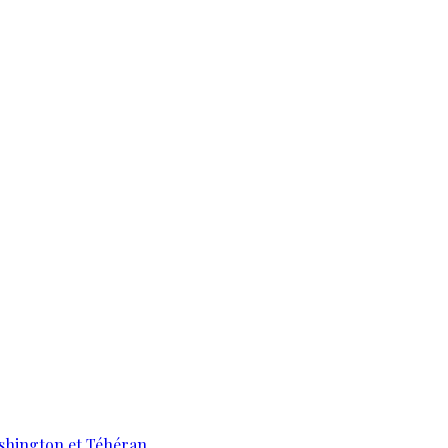
ashington et Téhéran