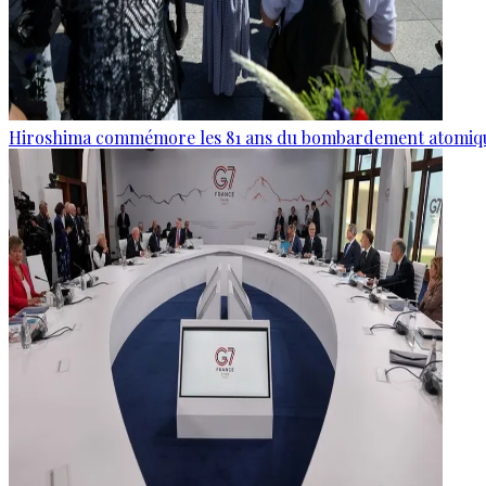
Hiroshima commémore les 81 ans du bombardement atomiq