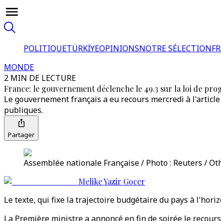
POLITIQUE
TÜRKİYE
OPINIONS
NOTRE SÉLECTION
F
MONDE
2 MIN DE LECTURE
France: le gouvernement déclenche le 49.3 sur la loi de pr
Le gouvernement français a eu recours mercredi à l'article
publiques.
Partager
Assemblée nationale Française / Photo : Reuters / Ot
Melike Yazir Gocer
Le texte, qui fixe la trajectoire budgétaire du pays à l'ho
La Première ministre a annoncé en fin de soirée le recours 