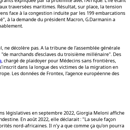
ants expliquée par la proximité avec l’Afrique. L’île étant
ux traversées maritimes. Résultat, sur place, la tension
oyens face à la congestion induite par les 199 embarcations
rmeté", à la demande du président Macron, G.Darmanin a
obablement.
l, ne décolère pas. A la tribune de l’assemblée générale
 "de marchands d’esclaves du troisième millénaire". Des
a
, chargé de plaidoyer pour Médecins sans frontières,
inscrit dans la longue des victimes de la migration en
urope. Les données de Frontex, l’agence européenne des
ons législatives en septembre 2022, Giorgia Meloni affiche
destine. En août 2022, elle déclarait : "La seule façon
orités nord-africaines. Il n'y a que comme ça qu'on pourra