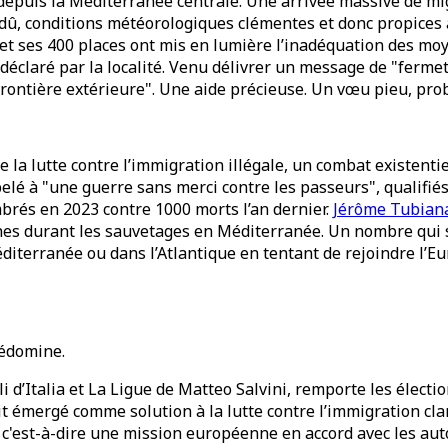
depuis la Méditerranée centrale. Une arrivée massive de migr
dû, conditions météorologiques clémentes et donc propices a
le et ses 400 places ont mis en lumière l’inadéquation des m
été déclaré par la localité. Venu délivrer un message de "fe
sa frontière extérieure". Une aide précieuse. Un vœu pieu, pr
 la lutte contre l’immigration illégale, un combat existentie
lé à "une guerre sans merci contre les passeurs", qualifiés
rés en 2023 contre 1000 morts l’an dernier.
Jérôme Tubian
nes durant les sauvetages en Méditerranée. Un nombre qui s’
diterranée ou dans l’Atlantique en tentant de rejoindre l’E
rédomine.
 d’Italia et La Ligue de Matteo Salvini, remporte les électi
it émergé comme solution à la lutte contre l’immigration clan
, c'est-à-dire une mission européenne en accord avec les aut