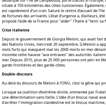
débarqué sur l’île de Lampedusa, porte d’accès à l’Europe, 
située à 150 kilomètres des côtes tunisiennes. Également, 
est rapidement d’un cran. Saturé le centre d’accueil de l’î
de fortunes des arrivants. L’état d’urgence a, d’ailleurs, 
proposé l’aide de la France pour "aider" l’Italie à "tenir 
Crise italienne
Depuis le gouvernement de Giorgia Meloni, qui avait fait de
des Nations Unies, mercredi 20 septembre, G.Meloni a appe
mots forts qui masquent mal les 2000 morts en mer dénomb
incombe cette hausse "aux entraves" des autorités italien
mer. Depuis 2015, plus de 25 000 personnes ont péri en Mé
garde-frontières et des garde-côtes.
Double-discours
Au-delà du discours de Meloni à l’ONU, c’est la gêne qui p
Lorsque sa coalition d’extrême-droite, emmenée par Fratelli
une détermination sans faille. L’idée d’un blocus naval ava
d'arrêter l'immigration clandestine est le blocus maritime