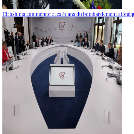
Hiroshima commémore les 81 ans du bombardement atomiq