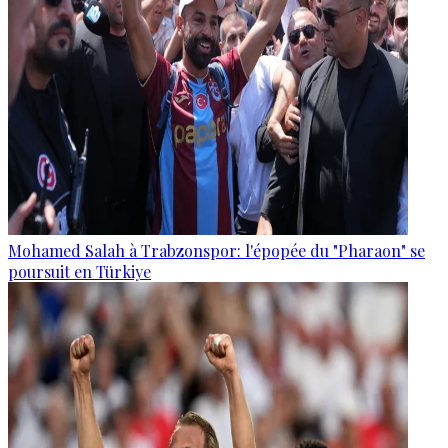
Mohamed Salah à Trabzonspor: l'épopée du "Pharaon" se
poursuit en Türkiye