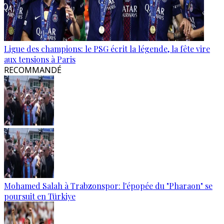
Ligue des champions: le PSG écrit la légende, la fête vire
aux tensions à Paris
RECOMMANDÉ
Mohamed Salah à Trabzonspor: l'épopée du "Pharaon" se
poursuit en Türkiye