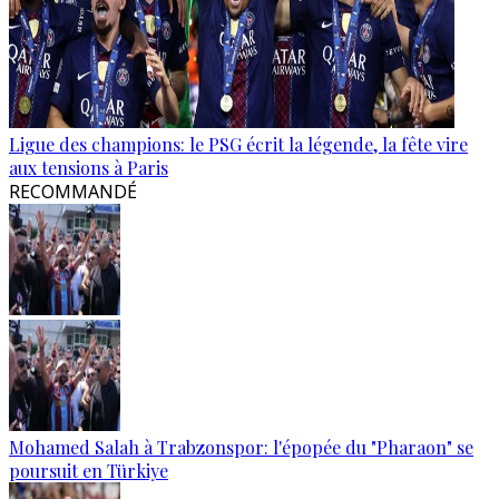
Ligue des champions: le PSG écrit la légende, la fête vire
aux tensions à Paris
RECOMMANDÉ
Mohamed Salah à Trabzonspor: l'épopée du "Pharaon" se
poursuit en Türkiye