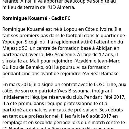
relance. Ainsi, il va apporter beaucoup de solidité au
milieu de terrain de l'UD Almería.
Rominigue Kouamé - Cadiz FC
Rominigue Kouamé est né à Lopou en Côte d'Ivoire. Il a
fait ses premiers pas dans le football dans le quartier de
Yopougon Sicogi, où il a rapidement attiré l'attention du
Majestic SC, un centre de formation basé à Abidjan en
partenariat avec la JMG Académie. À l'âge de 12 ans, il
s’installe au Mali pour rejoindre l'Académie Jean-Marc
Guillou de Bamako, où il a poursuivi sa formation
pendant cinq ans avant de rejoindre l'AS Real Bamako.
En mars 2016, il a signé un contrat avec le LOSC Lille, aux
côtés de son compatriote Yves Bissouma, intégrant
initialement l'équipe réserve du club. Pendant l'été 2017,
il a été promu dans l'équipe professionnelle et a
participé aux matchs amicaux de pré-saison. Ses débuts
en tant que professionnel, il les fait le 6 août 2017 en
remplaçant en seconde période lors d'un match contre le
FC Nantes, réalisant même une passe décisive pour