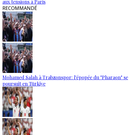
aux tensions à Paris
RECOMMANDÉ
Mohamed Salah à Trabzonspor: l'épopée du "Pharaon" se
poursuit en Türkiye