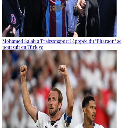
Mohamed Salah à Trabzonspor: l'épopée du "Pharaon" se
poursuit en Türkiye