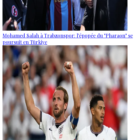
Mohamed Salah à Trabzonspor: l'épopée du "Pharaon" se
poursuit en Türkiye