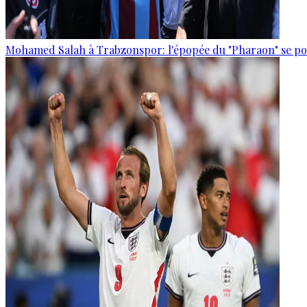
Mohamed Salah à Trabzonspor: l'épopée du "Pharaon" se po