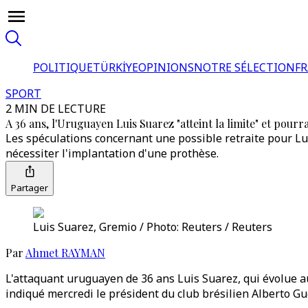
POLITIQUE
TÜRKİYE
OPINIONS
NOTRE SÉLECTION
F
SPORT
2 MIN DE LECTURE
A 36 ans, l'Uruguayen Luis Suarez "atteint la limite" et pourr
Les spéculations concernant une possible retraite pour Luis
nécessiter l'implantation d'une prothèse.
Partager
Luis Suarez, Gremio / Photo: Reuters / Reuters
Par
Ahmet RAYMAN
L'attaquant uruguayen de 36 ans Luis Suarez, qui évolue au 
indiqué mercredi le président du club brésilien Alberto Gue