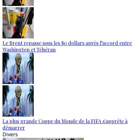
Le Brent repasse sous les 80 dollars après l’accord entre
Washington et Téhéran
La plus grande Coupe du Monde de la FIFA s'apprête à
démarrer
Divers