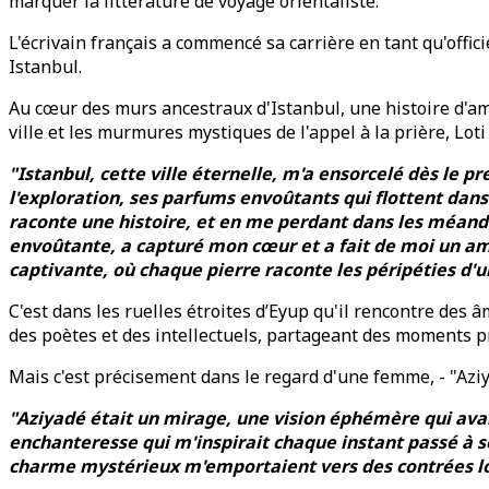
marquer la littérature de voyage orientaliste.
L'écrivain français a commencé sa carrière en tant qu'offic
Istanbul.
Au cœur des murs ancestraux d'Istanbul, une histoire d'amo
ville et les murmures mystiques de l'appel à la prière, Lot
"Istanbul, cette ville éternelle, m'a ensorcelé dès le p
l'exploration, ses parfums envoûtants qui flottent dans
raconte une histoire, et en me perdant dans les méandr
envoûtante, a capturé mon cœur et a fait de moi un amou
captivante, où chaque pierre raconte les péripéties d'
C'est dans les ruelles étroites d’Eyup qu'il rencontre des â
des poètes et des intellectuels, partageant des moments pr
Mais c'est précisement dans le regard d'une femme, - "Az
"Aziyadé était un mirage, une vision éphémère qui ava
enchanteresse qui m'inspirait chaque instant passé à ses
charme mystérieux m'emportaient vers des contrées loi