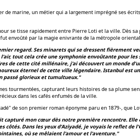
ier de marine, un métier qui a largement imprégné ses écrits,
ur se tisse rapidement entre Pierre Loti et la ville. Dès sa
i fut envoûté par la magie enivrante de la métropole oriental
remier regard. Ses minarets qui se dressent fièrement vers 
 l'air, tout cela crée une symphonie envoûtante pour les
es de cette cité millénaire, j'ai découvert un monde d'
reux éternel de cette ville légendaire. Istanbul est un 
un passé glorieux et tumultueux."
mes tourmentées, capturant leurs histoires de sa plume sensib
écieux dans les cafés enfumés de la ville.
iyadé" de son premier roman éponyme paru en 1879-, que Lot
it capturé mon cœur dès notre première rencontre. Elle 
 côtés. Dans les yeux d'Aziyadé, je voyais le reflet de l'O
ntaines, où se mêlaient l'amour et l'aventure."