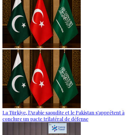
La Türkiye, l'Arabie saoudite et le Pakistan s'apprêtent à
conclure un pacte trilatéral de défense