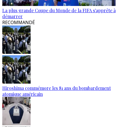
La plus grande Coupe du Monde de la FIFA s'apprête à
démarrer
RECOMMANDÉ
Hiroshima commémore les 81 ans du bombardement
atomique américain