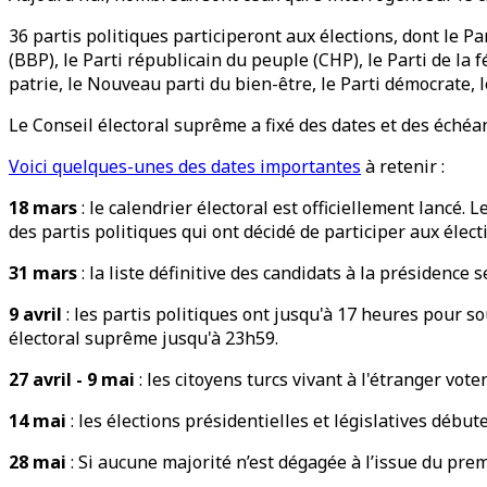
36 partis politiques participeront aux élections, dont le P
(BBP), le Parti républicain du peuple (CHP), le Parti de la fél
patrie, le Nouveau parti du bien-être, le Parti démocrate,
Le Conseil électoral suprême a fixé des dates et des échéan
Voici quelques-unes des dates importantes
à retenir :
18 mars
: le calendrier électoral est officiellement lancé
des partis politiques qui ont décidé de participer aux éle
31 mars
: la liste définitive des candidats à la présidence
9 avril
: les partis politiques ont jusqu'à 17 heures pour 
électoral suprême jusqu'à 23h59.
27 avril - 9 mai
: les citoyens turcs vivant à l'étranger voten
14 mai
: les élections présidentielles et législatives débu
28 mai
: Si aucune majorité n’est dégagée à l’issue du prem