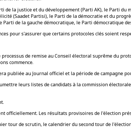
arti de la justice et du développement (Parti AK), le Parti d
icité (Saadet Partisi), le Parti de la démocratie et du progrès,
 le Parti de la gauche démocratique, le Parti démocratique d
ces pour s'assurer que certains protocoles clés soient respe
. Le processus de remise au Conseil électoral suprême du pro
ctions commence.
 sera publiée au Journal officiel et la période de campagne p
soumettre leurs listes de candidats à la commission électoral
t.
tent officiellement. Les résultats provisoires de l'élection p
ier tour de scrutin, le calendrier du second tour de l'électio