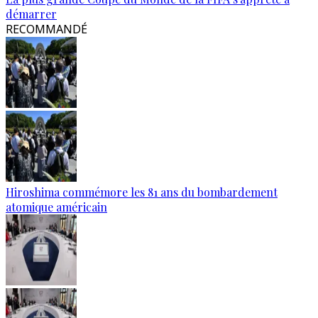
démarrer
RECOMMANDÉ
Hiroshima commémore les 81 ans du bombardement
atomique américain