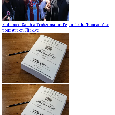
Mohamed Salah à Trabzonspor: l'épopée du "Pharaon" se
poursuit en Türkiye