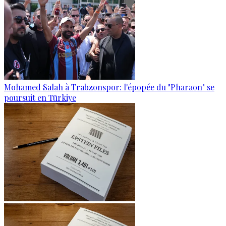
Mohamed Salah à Trabzonspor: l'épopée du "Pharaon" se
poursuit en Türkiye