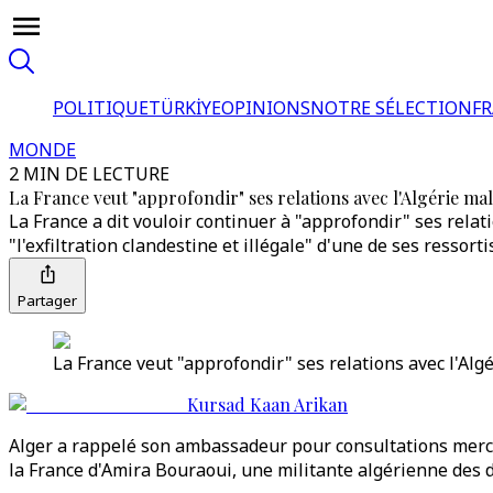
POLITIQUE
TÜRKİYE
OPINIONS
NOTRE SÉLECTION
F
MONDE
2 MIN DE LECTURE
La France veut "approfondir" ses relations avec l'Algérie ma
La France a dit vouloir continuer à "approfondir" ses rela
"l'exfiltration clandestine et illégale" d'une de ses ressort
Partager
La France veut "approfondir" ses relations avec l'Alg
Kursad Kaan Arikan
Alger a rappelé son ambassadeur pour consultations mercre
la France d'Amira Bouraoui, une militante algérienne des dr