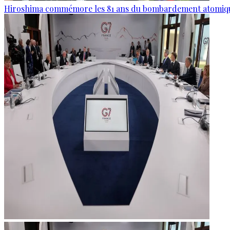
Hiroshima commémore les 81 ans du bombardement atomiq