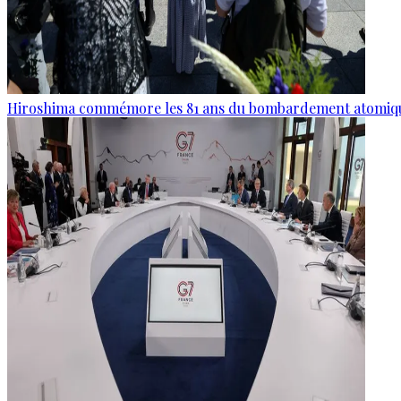
Hiroshima commémore les 81 ans du bombardement atomiq