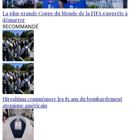
La plus grande Coupe du Monde de la FIFA s'apprête à
démarrer
RECOMMANDÉ
Hiroshima commémore les 81 ans du bombardement
atomique américain