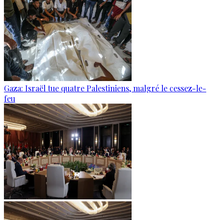
Gaza: Israël tue quatre Palestiniens, malgré le cessez-le-
feu