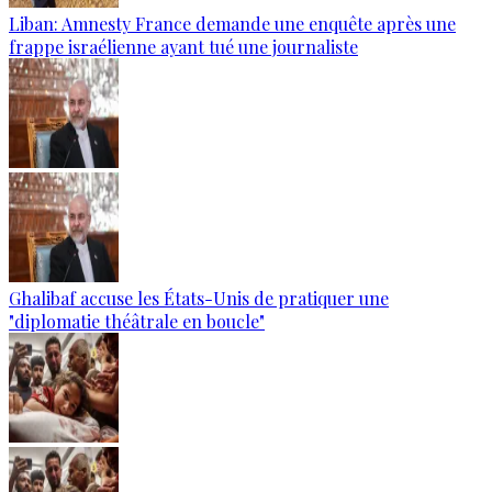
Liban: Amnesty France demande une enquête après une
frappe israélienne ayant tué une journaliste
Ghalibaf accuse les États-Unis de pratiquer une
"diplomatie théâtrale en boucle"