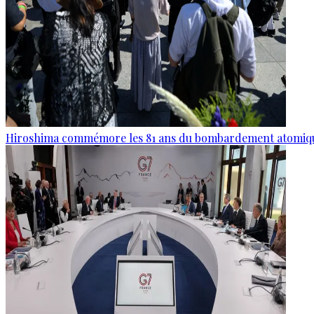
Hiroshima commémore les 81 ans du bombardement atomiq