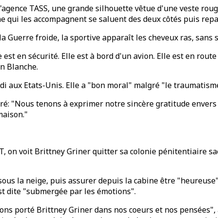
 l'agence TASS, une grande silhouette vêtue d'une veste ro
 qui les accompagnent se saluent des deux côtés puis repa
 la Guerre froide, la sportive apparaît les cheveux ras, sans
le est en sécurité. Elle est à bord d'un avion. Elle est en rout
on Blanche.
di aux Etats-Unis. Elle a "bon moral" malgré "le traumatism
ré: "Nous tenons à exprimer notre sincère gratitude envers l
maison."
T, on voit Brittney Griner quitter sa colonie pénitentiaire
s la neige, puis assurer depuis la cabine être "heureuse", 
est dite "submergée par les émotions".
ons porté Brittney Griner dans nos coeurs et nos pensées", 