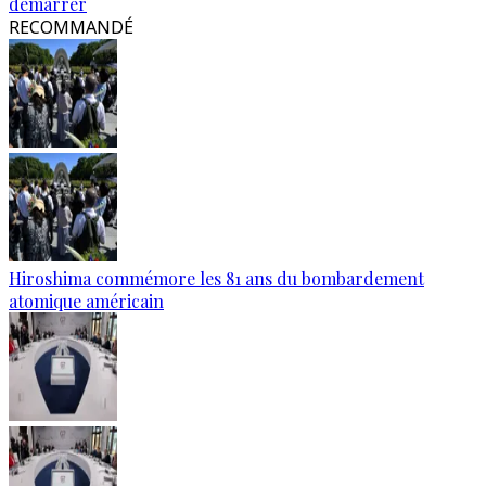
démarrer
RECOMMANDÉ
Hiroshima commémore les 81 ans du bombardement
atomique américain