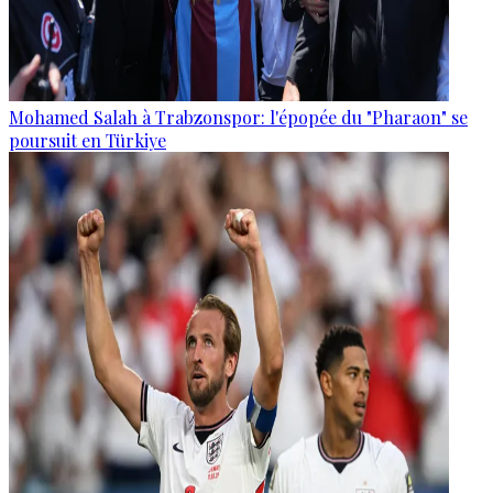
Mohamed Salah à Trabzonspor: l'épopée du "Pharaon" se
poursuit en Türkiye