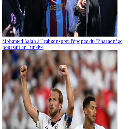
Mohamed Salah à Trabzonspor: l'épopée du "Pharaon" se
poursuit en Türkiye