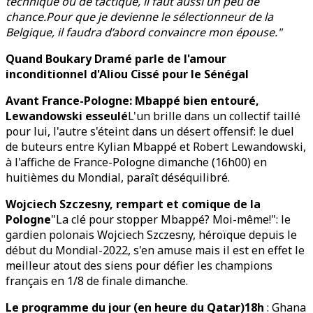
technique ou de tactique, il faut aussi un peu de
chance.Pour que je devienne le sélectionneur de la
Belgique, il faudra d’abord convaincre mon épouse."
Quand Boukary Dramé parle de l'amour
inconditionnel d'Aliou Cissé pour le Sénégal
Avant France-Pologne: Mbappé bien entouré,
Lewandowski esseulé
L'un brille dans un collectif taillé
pour lui, l'autre s'éteint dans un désert offensif: le duel
de buteurs entre Kylian Mbappé et Robert Lewandowski,
à l'affiche de France-Pologne dimanche (16h00) en
huitièmes du Mondial, paraît déséquilibré.
Wojciech Szczesny, rempart et comique de la
Pologne
"La clé pour stopper Mbappé? Moi-même!": le
gardien polonais Wojciech Szczesny, héroïque depuis le
début du Mondial-2022, s'en amuse mais il est en effet le
meilleur atout des siens pour défier les champions
français en 1/8 de finale dimanche.
Le programme du jour (en heure du Qatar)18h
: Ghana