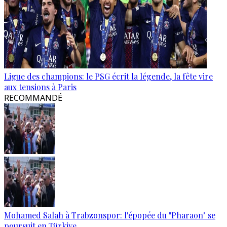
Ligue des champions: le PSG écrit la légende, la fête vire
aux tensions à Paris
RECOMMANDÉ
Mohamed Salah à Trabzonspor: l'épopée du "Pharaon" se
poursuit en Türkiye