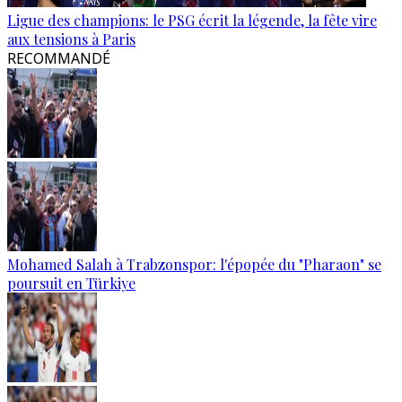
Ligue des champions: le PSG écrit la légende, la fête vire
aux tensions à Paris
RECOMMANDÉ
Mohamed Salah à Trabzonspor: l'épopée du "Pharaon" se
poursuit en Türkiye