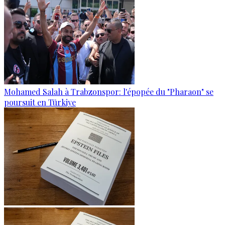
Mohamed Salah à Trabzonspor: l'épopée du "Pharaon" se
poursuit en Türkiye