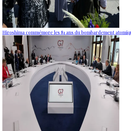
Hiroshima commémore les 81 ans du bombardement atomiq