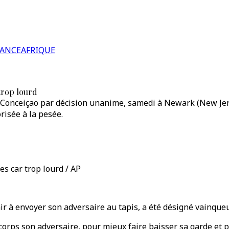
RANCE
AFRIQUE
trop lourd
n Conceiçao par décision unanime, samedi à Newark (New Je
risée à la pesée.
s car trop lourd / AP
r à envoyer son adversaire au tapis, a été désigné vainqueur
orps son adversaire, pour mieux faire baisser sa garde et p