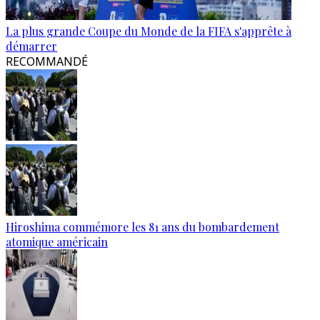
La plus grande Coupe du Monde de la FIFA s'apprête à
démarrer
RECOMMANDÉ
Hiroshima commémore les 81 ans du bombardement
atomique américain