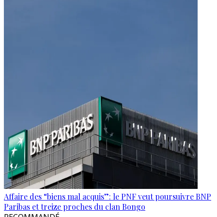
Affaire des “biens mal acquis”: le PNF veut poursuivre BNP
Paribas et treize proches du clan Bongo