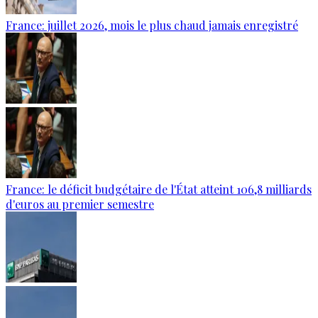
France: juillet 2026, mois le plus chaud jamais enregistré
France: le déficit budgétaire de l'État atteint 106,8 milliards
d'euros au premier semestre