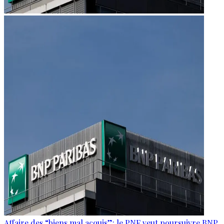
Affaire des “biens mal acquis”: le PNF veut poursuivre BNP