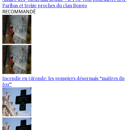
Paribas et treize proches du clan Bongo
RECOMMANDÉ
Incendie en Gironde: les pompiers désormais “maîtres du
feu”