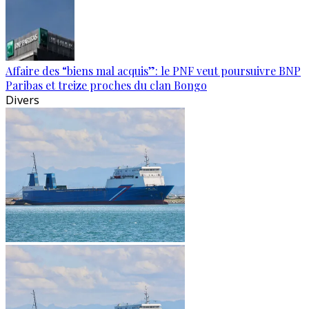
Affaire des “biens mal acquis”: le PNF veut poursuivre BNP
Paribas et treize proches du clan Bongo
Divers