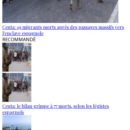
Ceuta: 19 migrants morts après des passages massifs vers
l'enclave espagnole
RECOMMANDÉ
Ceuta: le bilan grimpe à 77 morts, selon les légistes
espagnols