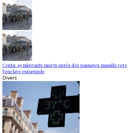
Ceuta: 19 migrants morts après des passages massifs vers
l'enclave espagnole
Divers