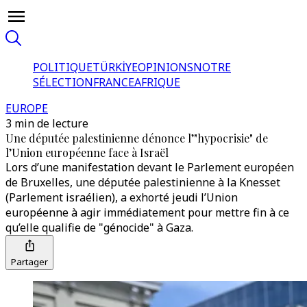
POLITIQUE
TÜRKİYE
OPINIONS
NOTRE
SÉLECTION
FRANCE
AFRIQUE
EUROPE
3 min de lecture
Une députée palestinienne dénonce l’"hypocrisie" de
l’Union européenne face à Israël
Lors d’une manifestation devant le Parlement européen
de Bruxelles, une députée palestinienne à la Knesset
(Parlement israélien), a exhorté jeudi l’Union
européenne à agir immédiatement pour mettre fin à ce
qu’elle qualifie de "génocide" à Gaza.
Partager