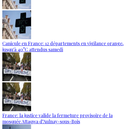
Canicule en France: 12 départements en vigilance orange,
jusqu'à 40°C attendus samedi
France: la justice valide la fermeture provisoire de la
mosquée Attaqwa d’Aulnay-sous-Bois