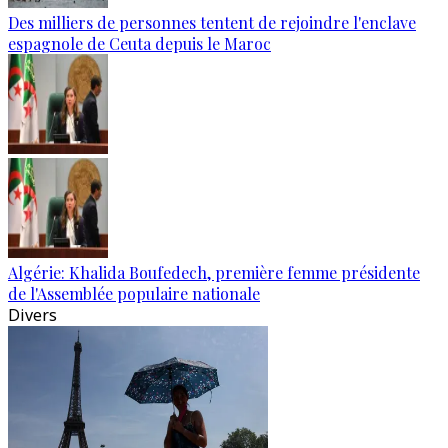
Des milliers de personnes tentent de rejoindre l'enclave
espagnole de Ceuta depuis le Maroc
Algérie: Khalida Boufedech, première femme présidente
de l'Assemblée populaire nationale
Divers