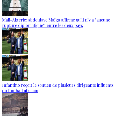
Mali-Algérie: Abdoulaye Maïga affirme qu’il n’y a “aucune
rupture diplomatique” entre les deux pays
Infantino reçoit le soutien de plusieurs dirigeants influents
du football africain