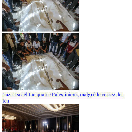
Gaza: Israël tue quatre Palestiniens, malgré le cessez-le-
feu