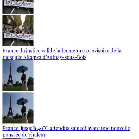
France: la justice valide la fermeture provisoire de la
mosquée Attaqwa d’Aulnay-sous-Bois
France: jusqu’à 40°C attendus samedi avant une nouvelle
poussée de chaleur