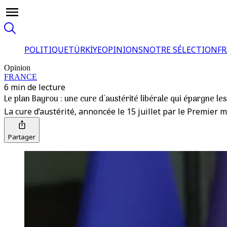
POLITIQUE
TÜRKİYE
OPINIONS
NOTRE SÉLECTION
F
Opinion
FRANCE
6 min de lecture
Le plan Bayrou : une cure d'austérité libérale qui épargne les
La cure d’austérité, annoncée le 15 juillet par le Premier m
Partager