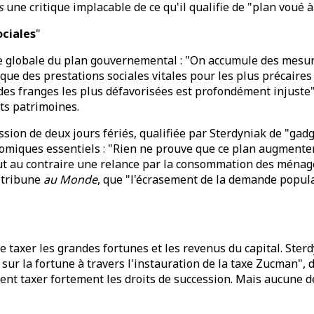
s
une critique implacable de ce qu'il qualifie de "plan voué à 
ociales
"
globale du plan gouvernemental : "On accumule des mesures 
ique des prestations sociales vitales pour les plus précaire
on des franges les plus défavorisées est profondément injuste"
ts patrimoines.
sion de deux jours fériés, qualifiée par Sterdyniak de "gad
nomiques essentiels : "Rien ne prouve que ce plan augmentera
l faut au contraire une relance par la consommation des ména
e tribune
au Monde
, que "l'écrasement de la demande populai
e taxer les grandes fortunes et les revenus du capital. Ster
ôt sur la fortune à travers l'instauration de la taxe Zucman
ement taxer fortement les droits de succession. Mais aucune 