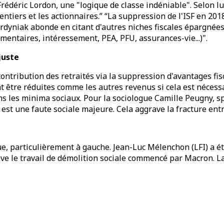
édéric Lordon, une "logique de classe indéniable". Selon lui
ntiers et les actionnaires.” “La suppression de l'ISF en 2018
 Sterdyniak abonde en citant d'autres niches fiscales épargné
entaires, intéressement, PEA, PFU, assurances-vie...)".
juste
ontribution des retraités via la suppression d'avantages fisc
nt être réduites comme les autres revenus si cela est nécessa
les minima sociaux. Pour la sociologue Camille Peugny, spéci
 est une faute sociale majeure. Cela aggrave la fracture en
ue, particulièrement à gauche. Jean-Luc Mélenchon (LFI) a été
e le travail de démolition sociale commencé par Macron. La s