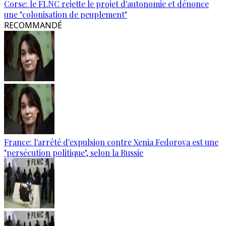
Corse: le FLNC rejette le projet d'autonomie et dénonce
une "colonisation de peuplement"
RECOMMANDÉ
France: l'arrêté d'expulsion contre Xenia Fedorova est une
"persécution politique", selon la Russie