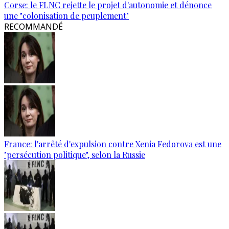
Corse: le FLNC rejette le projet d'autonomie et dénonce
une "colonisation de peuplement"
RECOMMANDÉ
France: l'arrêté d'expulsion contre Xenia Fedorova est une
"persécution politique", selon la Russie