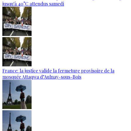
jusqu'à 40°C attendus samedi
France: la justice valide la fermeture provisoire de la
mosquée Attaqwa d’Aulnay-sous-Bois