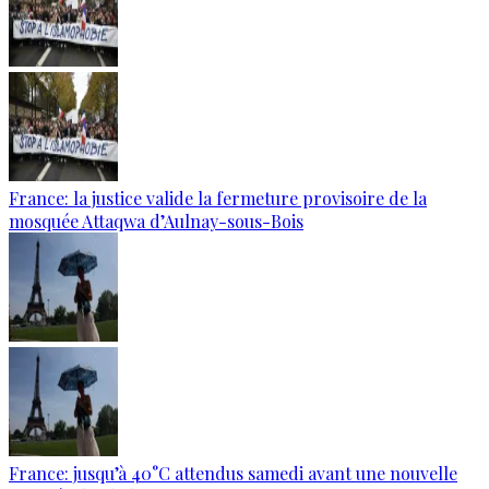
France: la justice valide la fermeture provisoire de la
mosquée Attaqwa d’Aulnay-sous-Bois
France: jusqu’à 40°C attendus samedi avant une nouvelle