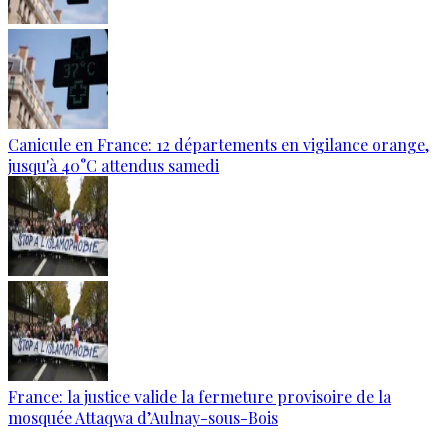
Canicule en France: 12 départements en vigilance orange,
jusqu'à 40°C attendus samedi
France: la justice valide la fermeture provisoire de la
mosquée Attaqwa d’Aulnay-sous-Bois