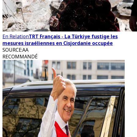
En Relation
TRT Français - La Türkiye fustige les
mesures israéliennes en Cisjordanie occupée
SOURCE
:
AA
RECOMMANDÉ