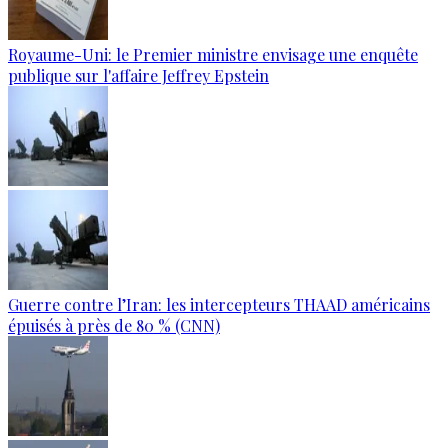
Royaume-Uni: le Premier ministre envisage une enquête
publique sur l'affaire Jeffrey Epstein
Guerre contre l’Iran: les intercepteurs THAAD américains
épuisés à près de 80 % (CNN)