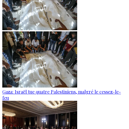
Gaza: Israël tue quatre Palestiniens, malgré le cessez-le-
feu