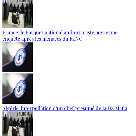
France: le Parquet national antiterroriste ouvre une
enquête après les menaces du FLNC
Algérie: interpellation d’un chef présumé de la DZ Mafia