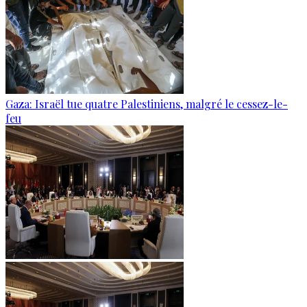
Gaza: Israël tue quatre Palestiniens, malgré le cessez-le-
feu