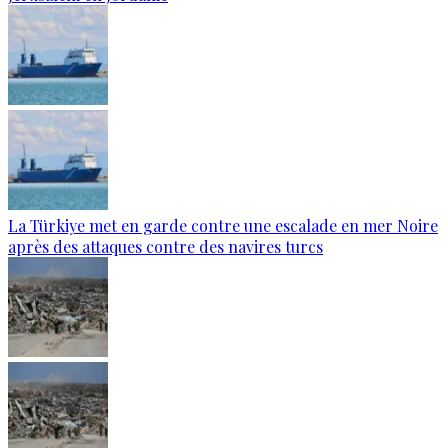
La Türkiye met en garde contre une escalade en mer Noire
après des attaques contre des navires turcs