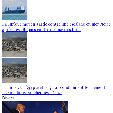
La Türkiye met en garde contre une escalade en mer Noire
après des attaques contre des navires turcs
La Türkiye, l'Égypte et le Qatar condamnent fermement
les violations israéliennes à Gaza
Divers