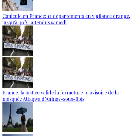
Canicule en France: 12 départements en vigilance orange,
jusqu'à 40°C attendus samedi
France: la justice valide la fermeture provisoire de la
mosquée Attaqwa d’Aulnay-sous-Bois