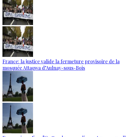
France: la justice valide la fermeture provisoire de la
mosquée Attaqwa d’Aulnay-sous-Bois