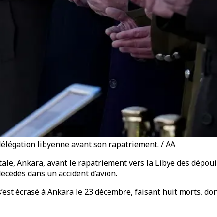
délégation libyenne avant son rapatriement. / AA
tale, Ankara, avant le rapatriement vers la Libye des dépou
écédés dans un accident d’avion.
 s’est écrasé à Ankara le 23 décembre, faisant huit morts, d