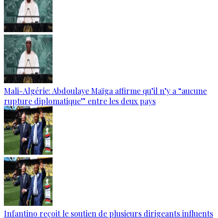
Mali-Algérie: Abdoulaye Maïga affirme qu’il n’y a “aucune
rupture diplomatique” entre les deux pays
Infantino reçoit le soutien de plusieurs dirigeants influents